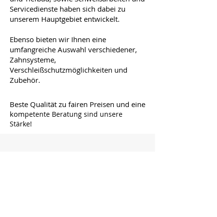
Servicedienste haben sich dabei zu
unserem
Hauptgebiet entwickelt.
Ebenso bieten wir Ihnen eine
umfangreiche Auswahl verschiedener,
Zahnsysteme,
Verschleißschutzmöglichkeiten und
Zubehör.
Beste Qualität zu fairen Preisen und eine
kom
petente Beratung sind unsere
Stärke!
Contact
I'm always looking for new and
exciting opportunities. Let's connect.