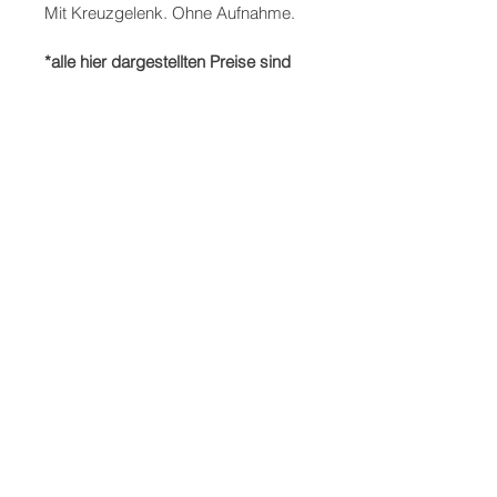
Mit Kreuzgelenk. Ohne Aufnahme.
*alle hier dargestellten Preise sind 
Netto zzgl. ges. MwSt.*
IMPRESSUM
DATENSCHUTZ
AGB
© 2018 by Schmidle GmbH